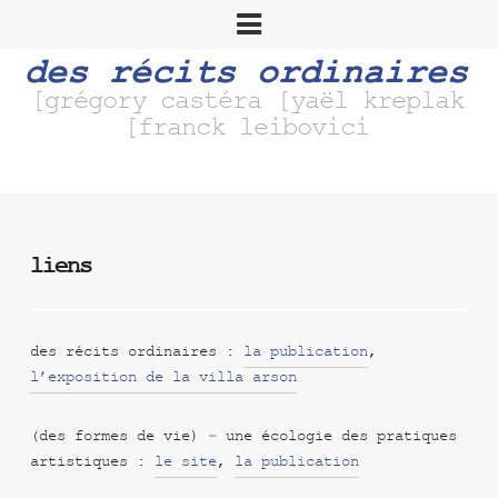
des récits ordinaires
[grégory castéra [yaël kreplak
[franck leibovici
liens
des récits ordinaires :
la publication
,
l’exposition de la villa arson
(des formes de vie) – une écologie des pratiques
artistiques :
le site
,
la publication