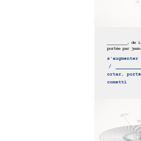
_________, de i
portée par jean
s'augmenter 
_________
ortar, porté
cometti