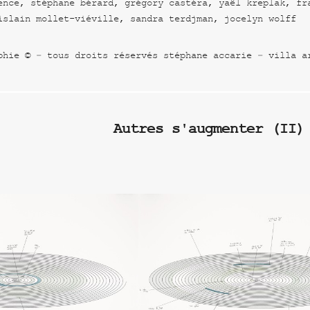
ence, stéphane bérard, grégory castéra, yaël kreplak, fr
islain mollet-viéville, sandra terdjman, jocelyn wolff
phie © – tous droits réservés stéphane accarie – villa a
Autres s'augmenter (II)