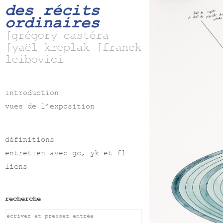
des récits
ordinaires
[grégory castéra
[yaël kreplak [franck
leibovici
introduction
vues de l’exposition
définitions
entretien avec gc, yk et fl
liens
recherche