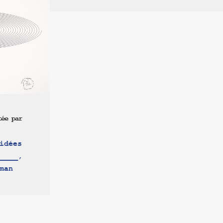
tée par
idées
____,
man