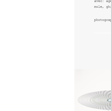
avec: ag
mole, gh
photogra