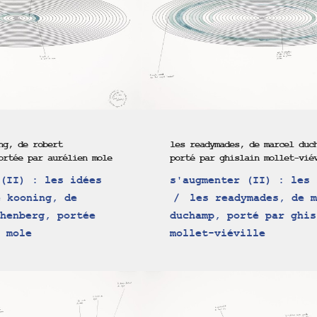
ng, de robert
les readymades, de marcel duc
ortée par aurélien mole
porté par ghislain mollet-vié
(II) : les idées
s'augmenter (II) : les 
 kooning, de
les readymades, de m
henberg, portée
duchamp, porté par ghis
 mole
mollet-viéville