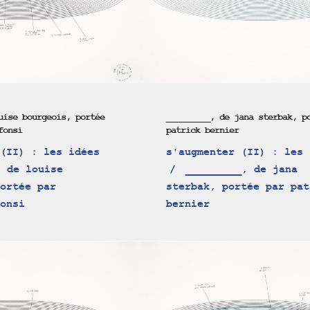
uise bourgeois, portée
_________, de jana sterbak, p
fonsi
patrick bernier
(II) : les idées
s'augmenter (II) : les 
 de louise
_________, de jana
ortée par
sterbak, portée par pat
onsi
bernier