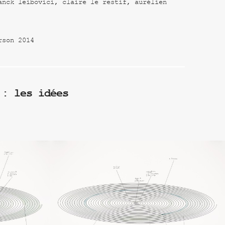
anck leibovici, claire le restif, aurélien
rson 2014
 : les idées