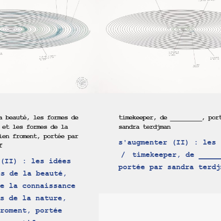
a beauté, les formes de
timekeeper, de _________, por
 et les formes de la
sandra terdjman
ien froment, portée par
s'augmenter (II) : les 
f
timekeeper, de _____
(II) : les idées
portée par sandra terdj
s de la beauté,
e la connaissance
s de la nature,
roment, portée