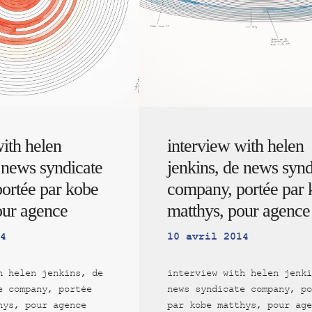
ith helen
interview with helen
 news syndicate
jenkins, de news synd
ortée par kobe
company, portée par 
our agence
matthys, pour agence
4
10 avril 2014
h helen jenkins, de
interview with helen jenki
e company, portée
news syndicate company, po
hys, pour agence
par kobe matthys, pour age