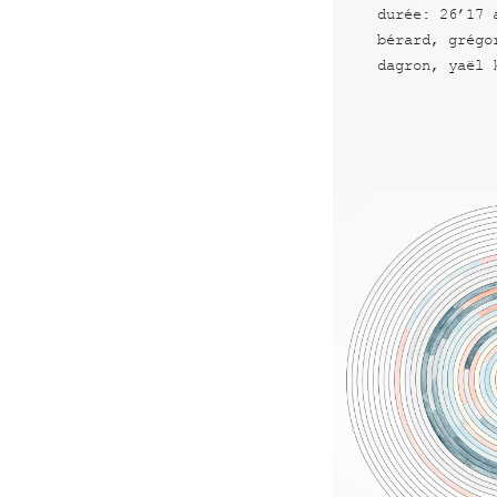
durée: 26’17 
bérard, grégo
dagron, yaël 