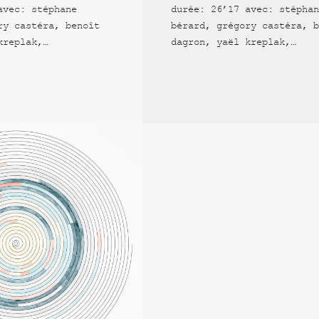
avec: stéphane
durée: 26’17 avec: stéphan
ry castéra, benoît
bérard, grégory castéra, b
kreplak,…
dagron, yaël kreplak,…