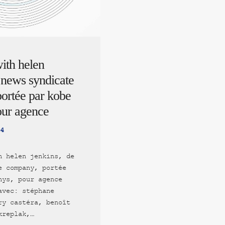
ith helen
 news syndicate
ortée par kobe
our agence
4
h helen jenkins, de
e company, portée
hys, pour agence
avec: stéphane
ry castéra, benoît
kreplak,…