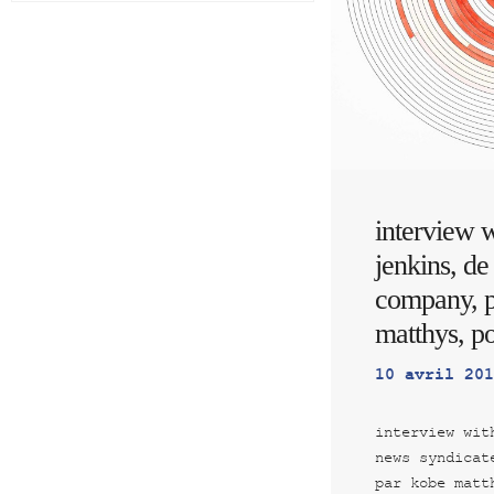
interview w
jenkins, de
company, p
matthys, p
10 avril 201
interview wit
news syndicat
par kobe matt