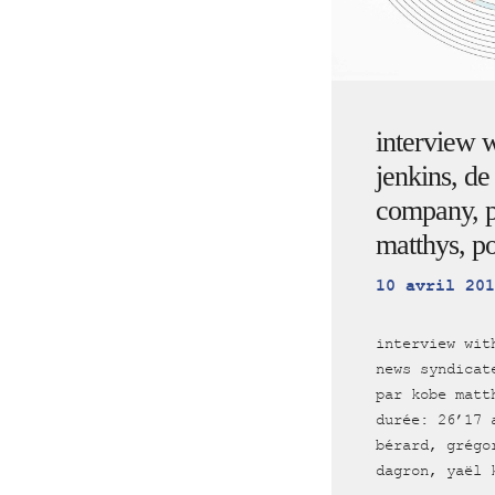
interview w
jenkins, de
company, p
matthys, p
10 avril 201
interview wit
news syndicat
par kobe matt
durée: 26’17 
bérard, grégo
dagron, yaël 