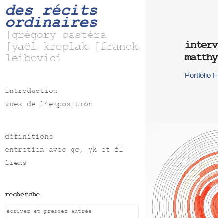
des récits
ordinaires
[grégory castéra
interv
[yaël kreplak [franck
matthy
leibovici
Portfolio Fi
introduction
vues de l’exposition
définitions
entretien avec gc, yk et fl
liens
recherche