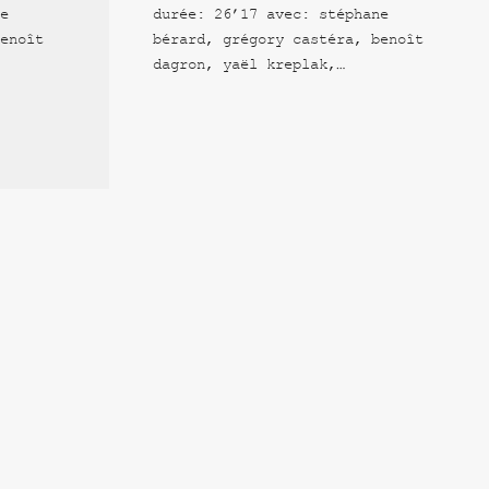
e
durée: 26’17 avec: stéphane
enoît
bérard, grégory castéra, benoît
dagron, yaël kreplak,…