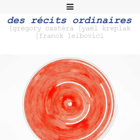
des récits ordinaires
[grégory castéra [yaël kreplak
[franck leibovici