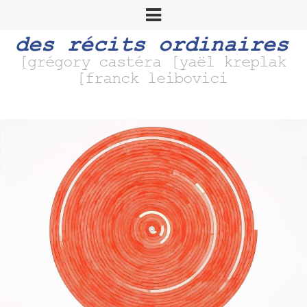
des récits ordinaires
[grégory castéra [yaël kreplak
[franck leibovici