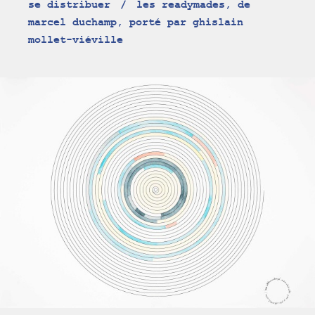
se distribuer
les readymades, de
marcel duchamp, porté par ghislain
mollet-viéville