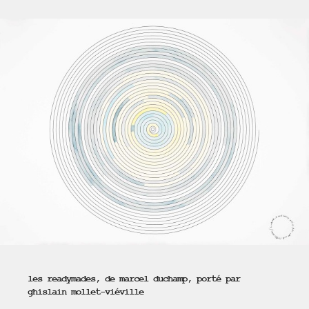
les readymades, de marcel duchamp, porté par
ghislain mollet-viéville