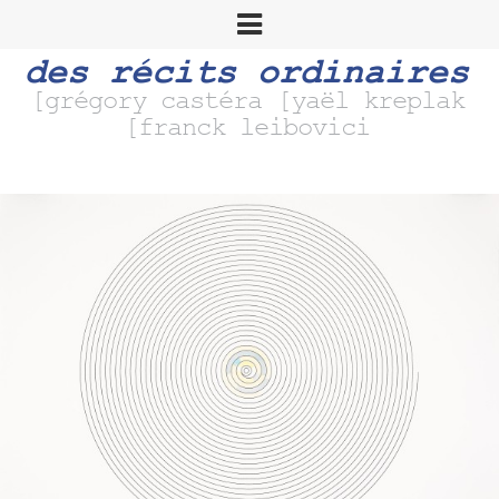
des récits ordinaires
[grégory castéra [yaël kreplak
[franck leibovici