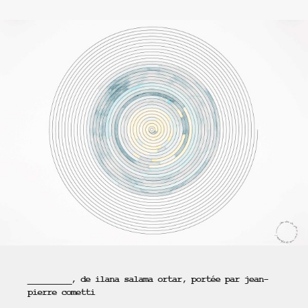
_________, de ilana salama ortar, portée par jean-
pierre cometti