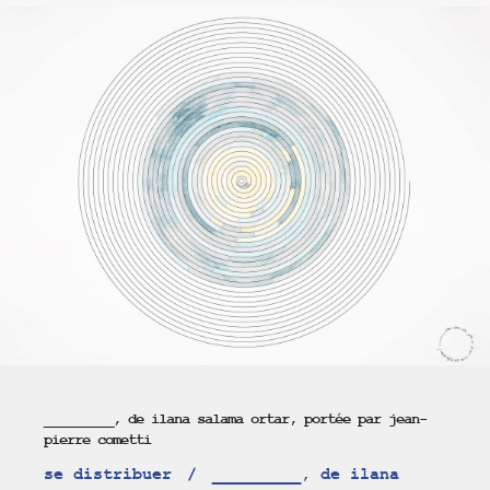
_________, de ilana salama ortar, portée par jean-
pierre cometti
se distribuer
_________, de ilana