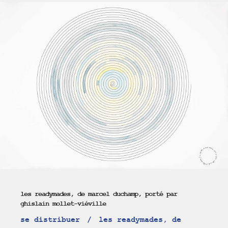
les readymades, de marcel duchamp, porté par
ghislain mollet-viéville
se distribuer
les readymades, de