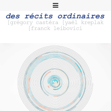
des récits ordinaires
[grégory castéra [yaël kreplak
[franck leibovici