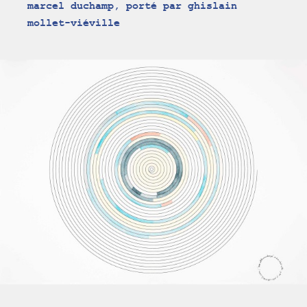
marcel duchamp, porté par ghislain
mollet-viéville